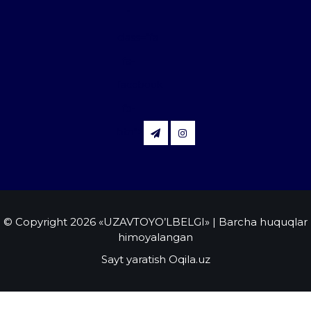
"
class="fa
fa-
facebook
fb-
btn">
© Copyright 2026 «UZAVTOYO’LBELGI»
| Barcha huquqlar
himoyalangan
Sayt yaratish Oqila.uz