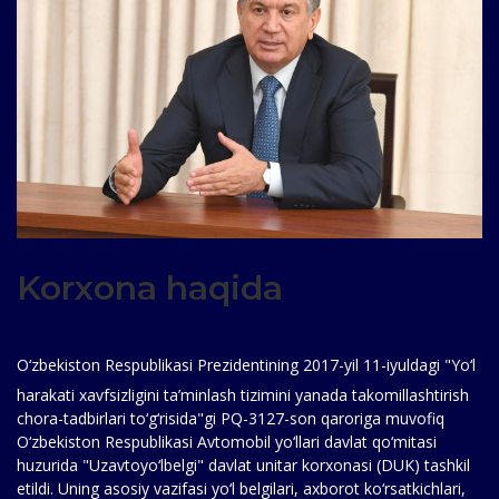
Korxona haqida
O‘zbekiston Respublikasi Prezidentining 2017-yil 11-iyuldagi "Yo‘
l
harakati xavfsizligini ta’minlash tizimini yanada takomillashtirish
chora-tadbirlari to‘g‘risida"gi PQ-3127-son qaroriga muvofiq
O‘zbekiston Respublikasi Avtomobil yo‘llari davlat qo‘mitasi
huzurida "Uzavtoyo‘lbelgi" davlat unitar korxonasi (DUK) tashkil
etildi. Uning asosiy vazifasi yo‘l belgilari, axborot ko‘rsatkichlari,