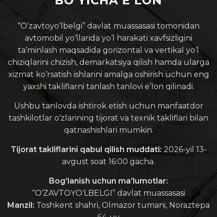
BO‘YICHA E’LON
“O‘zavtoyo‘lbelgi” davlat muassasasi tomonidan
avtomobil yo‘llarida yo‘l harakati xavfsizligini
ta’minlash maqsadida gorizontal va vertikal yo‘l
chiziqlarini chizish, demarkatsiya qilish hamda ularga
xizmat ko‘rsatish ishlarini amalga oshirish uchun eng
yaxshi takliflarni tanlash tanlovi e’lon qilinadi.
Ushbu tanlovda ishtirok etish uchun manfaatdor
tashkilotlar o‘zlarining tijorat va texnik takliflari bilan
qatnashishlari mumkin.
Tijorat takliflarini qabul qilish muddati:
2026-yil 13-
avgust soat 16:00 gacha.
Bog‘lanish uchun ma’lumotlar:
“O‘ZAVTOYO‘LBELGI” davlat muassasasi
Manzil:
Toshkent shahri, Olmazor tumani, Noraztepa