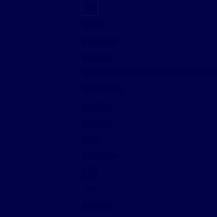
Во
время
отрисовки
виджета
(application.modules.contentblock.wid
произошла
ошибка:
Контент
блок
"facebook-
link"
не
найден!