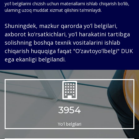
yo‘l belgilarini chizish uchun materiallarni ishlab chiqarish bo‘lib,
ularning uzoq muddat xizmat qilishini ta’minlaydi.
Shuningdek, mazkur qarorda yo‘l belgilari,
axborot ko‘rsatkichlari, yo‘l harakatini tartibga
solishning boshqa texnik vositalarini ishlab
chiqarish huquqiga faqat "O‘zavtoyo‘lbelgi" DUK
ega ekanligi belgilandi.
3954
Yo'l belgilari