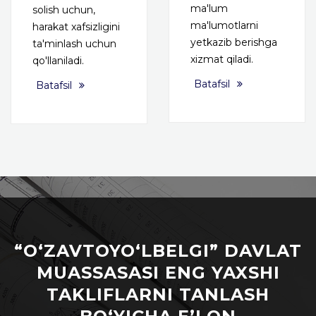
ma'lum
solish uchun,
ma'lumotlarni
harakat xafsizligini
yetkazib berishga
ta'minlash uchun
xizmat qiladi.
qo'llaniladi.
Batafsil
Batafsil
“O‘ZAVTOYO‘LBELGI” DAVLAT
MUASSASASI ENG YAXSHI
TAKLIFLARNI TANLASH