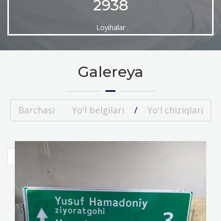
2938
Loyihalar
Galereya
Barchasi
Yo'l belgilari
/
Yo'l chiziqlari
«
1
2
3
4
5
»