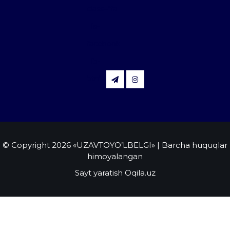
class="fa
fa-
facebook
fb-
btn">
© Copyright 2026 «UZAVTOYO’LBELGI»
| Barcha huquqlar
himoyalangan
Sayt yaratish Oqila.uz