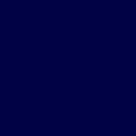
время
отрисовки
виджета
(application.modules.contentblock.wid
произошла
ошибка:
Контент
блок
"facebook-
link"
не
найден!
"